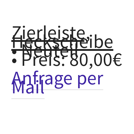
Zierleiste,
Heckscheibe
• Neuteil
• Preis: 80,00€
Anfrage per
Mail